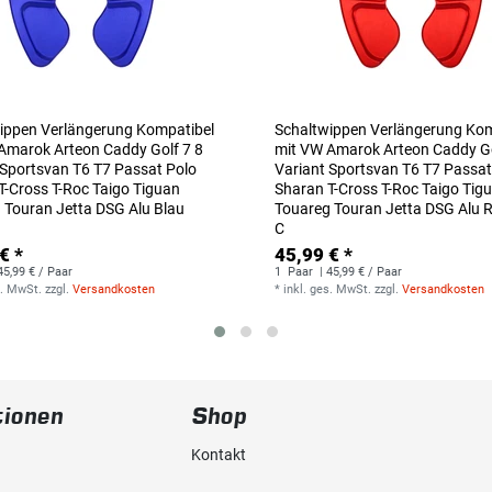
ippen Verlängerung Kompatibel
Schaltwippen Verlängerung Kom
Amarok Arteon Caddy Golf 7 8
mit VW Amarok Arteon Caddy Go
 Sportsvan T6 T7 Passat Polo
Variant Sportsvan T6 T7 Passat
T-Cross T-Roc Taigo Tiguan
Sharan T-Cross T-Roc Taigo Tig
 Touran Jetta DSG Alu Blau
Touareg Touran Jetta DSG Alu R
C
€ *
45,99 € *
45,99 € / Paar
1
Paar
| 45,99 € / Paar
s. MwSt.
zzgl.
Versandkosten
*
inkl. ges. MwSt.
zzgl.
Versandkosten
tionen
Shop
Kontakt