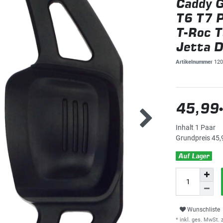
Caddy G
T6 T7 P
T-Roc T
Jetta D
Artikelnummer
120
45,99
Inhalt
1
Paar
Grundpreis
45,
Auf Lager
Wunschliste
* inkl. ges. MwSt. z