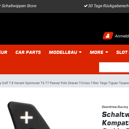
 Schaltwippen Store
30 Tage Rückgaberech
Anmeld
EUR
CAR PARTS
MODELLBAU
MORE
SLOT
Golf 7 8 Variant Sportsvan T6 T7 Passat Polo Sharan T-Cross T-Roc Taigo Tiguan Touare
Overdrive-Racing
Schaltw
Kompat