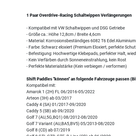
1 Paar Overdrive-Racing Schaltwippen Verlängerungen
- Kompatibel mit VW Schaltwippen und DSG Getriebe
- Größe ca.: Höhe 12,8cm / Breite 4,6cm
- Material: Korrosionsbeständiges 6082 T6 Edel Aluminium
- Farbe: Schwarz eloxiert (Premium Eloxiert, perfekte Schu
- Befestigung: Hochwertige Klebepads, perfekter Halt, wie
- Kein Verfärben durch Sonneneinstrahlung, kein Rost
- Perfekte Materialstärke (Kein verbiegen / verformen)
Shift Paddles "können" an folgende Fahrzeuge passen (Bi
Kompatibel mit:
Amarok 1 (2H) FL 06/2016-05/2022
Arteon (3H) ab 03/2017
Caddy 4 (SA) 01/2017-09/2020
Caddy 5 (SB) ab 09/2020
Golf 7 (AU,5G,BQ1) 08/2012-08/2020
Golf 7 Variant (AU,BA5,BV5) 05/2013-08/2020
Golf 8 (CD) ab 07/2019