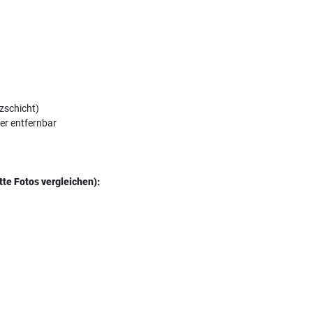
tzschicht)
der entfernbar
tte Fotos vergleichen):