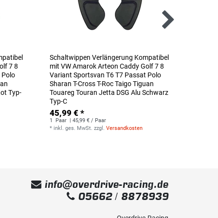
patibel
Schaltwippen Verlängerung Kompatibel
Schalt
lf 7 8
mit VW Amarok Arteon Caddy Golf 7 8
mit VW
 Polo
Variant Sportsvan T6 T7 Passat Polo
Variant
uan
Sharan T-Cross T-Roc Taigo Tiguan
Sharan 
ot Typ-
Touareg Touran Jetta DSG Alu Schwarz
Touareg
Typ-C
Typ-C
45,99 € *
45,99
1
Paar
| 45,99 € / Paar
1
Paar
|
*
inkl. ges. MwSt.
zzgl.
Versandkosten
*
inkl. g
info@overdrive-racing.de
05662 / 8878939