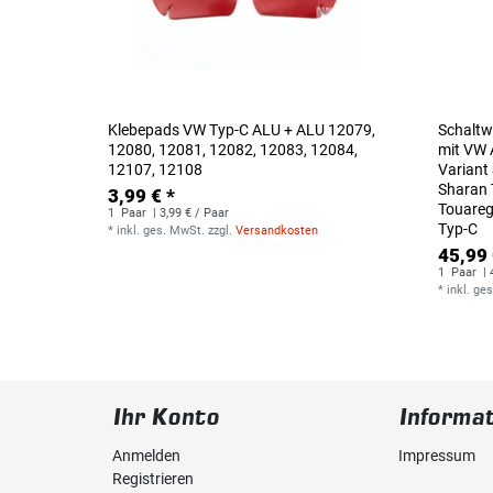
Klebepads VW Typ-C ALU + ALU 12079,
Schaltw
12080, 12081, 12082, 12083, 12084,
mit VW 
12107, 12108
Variant
Sharan 
3,99 € *
Touareg
1
Paar
| 3,99 € / Paar
Typ-C
*
inkl. ges. MwSt.
zzgl.
Versandkosten
45,99 
1
Paar
| 
*
inkl. ge
Ihr Konto
Informa
Anmelden
Impressum
Registrieren