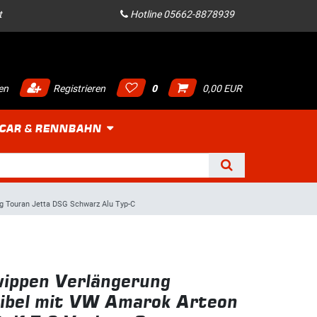
t
Hotline 05662-8878939
en
Registrieren
0
0,00 EUR
 CAR & RENNBAHN
g Touran Jetta DSG Schwarz Alu Typ-C
ippen Verlängerung
ibel mit VW Amarok Arteon