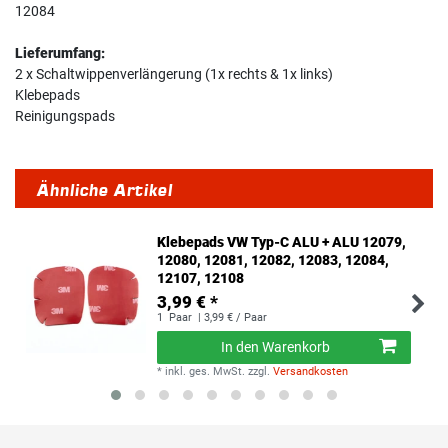
12084
Lieferumfang:
2 x Schaltwippenverlängerung (1x rechts & 1x links)
Klebepads
Reinigungspads
Ähnliche Artikel
Klebepads VW Typ-C ALU + ALU 12079,
12080, 12081, 12082, 12083, 12084,
12107, 12108
3,99 € *
1
Paar
| 3,99 € / Paar
In den Warenkorb
*
inkl. ges. MwSt.
zzgl.
Versandkosten