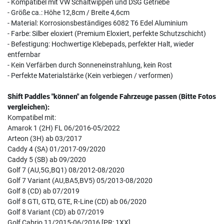
- Kompatibel mit VW Schaltwippen und DSG Getriebe
- Größe ca.: Höhe 12,8cm / Breite 4,6cm
- Material: Korrosionsbeständiges 6082 T6 Edel Aluminium
- Farbe: Silber eloxiert (Premium Eloxiert, perfekte Schutzschicht)
- Befestigung: Hochwertige Klebepads, perfekter Halt, wieder
entfernbar
- Kein Verfärben durch Sonneneinstrahlung, kein Rost
- Perfekte Materialstärke (Kein verbiegen / verformen)
Shift Paddles "können" an folgende Fahrzeuge passen (Bitte Fotos
vergleichen):
Kompatibel mit:
Amarok 1 (2H) FL 06/2016-05/2022
Arteon (3H) ab 03/2017
Caddy 4 (SA) 01/2017-09/2020
Caddy 5 (SB) ab 09/2020
Golf 7 (AU,5G,BQ1) 08/2012-08/2020
Golf 7 Variant (AU,BA5,BV5) 05/2013-08/2020
Golf 8 (CD) ab 07/2019
Golf 8 GTI, GTD, GTE, R-Line (CD) ab 06/2020
Golf 8 Variant (CD) ab 07/2019
Golf Cabrio 11/2015-06/2016 [PR: 1XX]