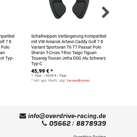
patibel
Schaltwippen Verlängerung Kompatibel
Schalt
lf 7 8
mit VW Amarok Arteon Caddy Golf 7 8
mit VW
 Polo
Variant Sportsvan T6 T7 Passat Polo
Variant
uan
Sharan T-Cross T-Roc Taigo Tiguan
Sharan 
ot Typ-
Touareg Touran Jetta DSG Alu Schwarz
Touareg
Typ-C
Typ-C
45,99 € *
45,99
1
Paar
| 45,99 € / Paar
1
Paar
|
*
inkl. ges. MwSt.
zzgl.
Versandkosten
*
inkl. g
info@overdrive-racing.de
05662 / 8878939