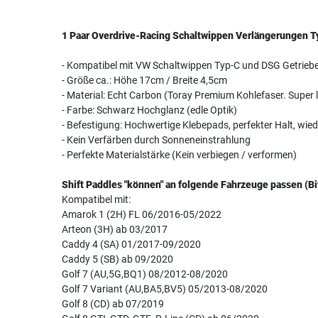
1 Paar Overdrive-Racing Schaltwippen Verlängerungen T
- Kompatibel mit VW Schaltwippen Typ-C und DSG Getrieb
- Größe ca.: Höhe 17cm / Breite 4,5cm
- Material: Echt Carbon (Toray Premium Kohlefaser. Super le
- Farbe: Schwarz Hochglanz (edle Optik)
- Befestigung: Hochwertige Klebepads, perfekter Halt, wie
- Kein Verfärben durch Sonneneinstrahlung
- Perfekte Materialstärke (Kein verbiegen / verformen)
Shift Paddles "können" an folgende Fahrzeuge passen (Bi
Kompatibel mit:
Amarok 1 (2H) FL 06/2016-05/2022
Arteon (3H) ab 03/2017
Caddy 4 (SA) 01/2017-09/2020
Caddy 5 (SB) ab 09/2020
Golf 7 (AU,5G,BQ1) 08/2012-08/2020
Golf 7 Variant (AU,BA5,BV5) 05/2013-08/2020
Golf 8 (CD) ab 07/2019