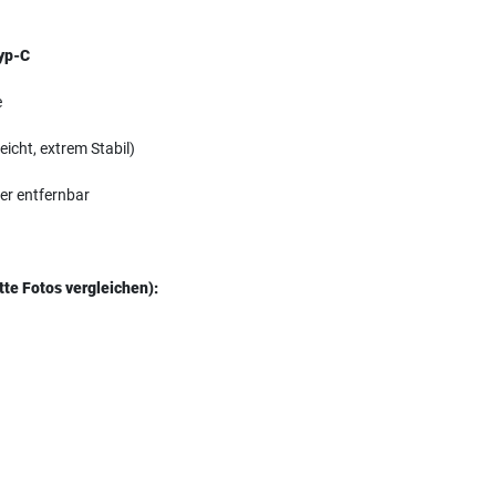
yp-C
e
icht, extrem Stabil)
der entfernbar
tte Fotos vergleichen):