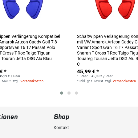
ippen Verlängerung Kompatibel
Schaltwippen Verlängerung Kom
Amarok Arteon Caddy Golf 7 8
mit VW Amarok Arteon Caddy Go
 Sportsvan T6 T7 Passat Polo
Variant Sportsvan T6 T7 Passat
T-Cross T-Roc Taigo Tiguan
Sharan T-Cross T-Roc Taigo Tig
 Touran Jetta DSG Alu Blau
Touareg Touran Jetta DSG Alu R
C
€ *
45,99 € *
45,99 € / Paar
1
Paar
| 45,99 € / Paar
s. MwSt.
zzgl.
Versandkosten
*
inkl. ges. MwSt.
zzgl.
Versandkosten
tionen
Shop
Kontakt