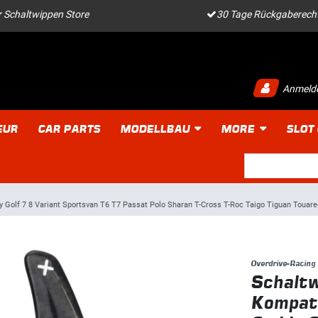
 Schaltwippen Store
30 Tage Rückgaberech
Anmeld
EUR
CAR PARTS
MODELLBAU
MORE
SLOT
Golf 7 8 Variant Sportsvan T6 T7 Passat Polo Sharan T-Cross T-Roc Taigo Tiguan Touare
Overdrive-Racing
Schaltw
Kompat