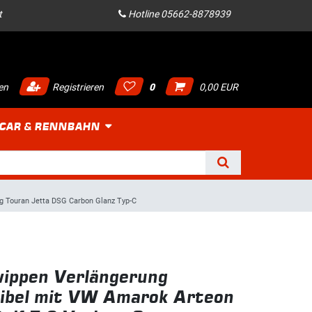
t
Hotline 05662-8878939
en
Registrieren
0
0,00 EUR
 CAR & RENNBAHN
g Touran Jetta DSG Carbon Glanz Typ-C
ippen Verlängerung
ibel mit VW Amarok Arteon