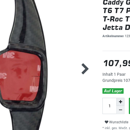
Caddy G
T6 T7 P
T-Roc T
Jetta D
Artikelnummer
123
107,9
Inhalt
1
Paar
Grundpreis
107
Auf Lager
Wunschliste
* inkl. ges. MwSt. z