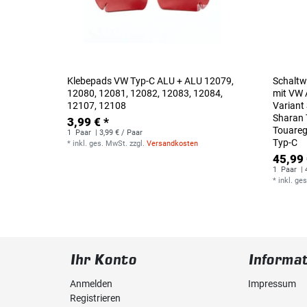
Klebepads VW Typ-C ALU + ALU 12079,
Schaltw
12080, 12081, 12082, 12083, 12084,
mit VW 
12107, 12108
Variant
Sharan 
3,99 € *
Touareg
1
Paar
| 3,99 € / Paar
Typ-C
*
inkl. ges. MwSt.
zzgl.
Versandkosten
45,99 
1
Paar
| 
*
inkl. ge
Ihr Konto
Informa
Anmelden
Impressum
Registrieren