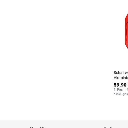
Schaltw
Alumini
59,90 
1
Paar
| 
*
inkl. ge