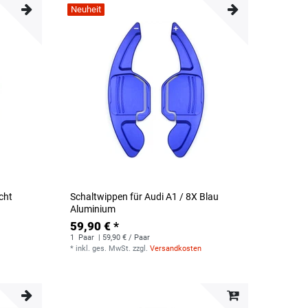
Neuheit
cht
Schaltwippen für Audi A1 / 8X Blau
Aluminium
59,90 € *
1
Paar
| 59,90 € / Paar
*
inkl. ges. MwSt.
zzgl.
Versandkosten