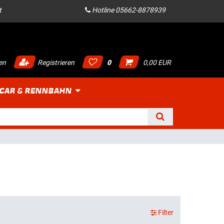
t
Hotline 05662-8878939
en
Registrieren
0
0,00 EUR
 CAR & RENNBAHN
Filter