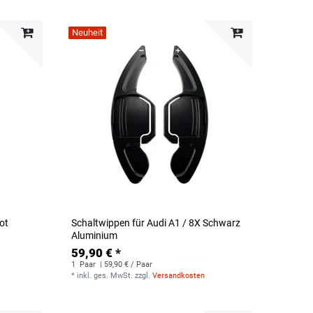
Neuheit
ot
Schaltwippen für Audi A1 / 8X Schwarz
Aluminium
59,90 € *
1
Paar
| 59,90 € / Paar
*
inkl. ges. MwSt.
zzgl.
Versandkosten