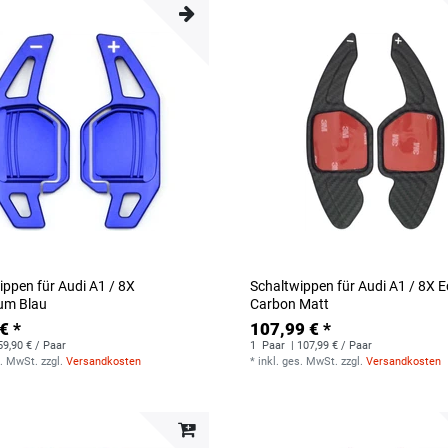
ippen für Audi A1 / 8X
Schaltwippen für Audi A1 / 8X E
um Blau
Carbon Matt
€ *
107,99 € *
59,90 € / Paar
1
Paar
| 107,99 € / Paar
s. MwSt.
zzgl.
Versandkosten
*
inkl. ges. MwSt.
zzgl.
Versandkosten