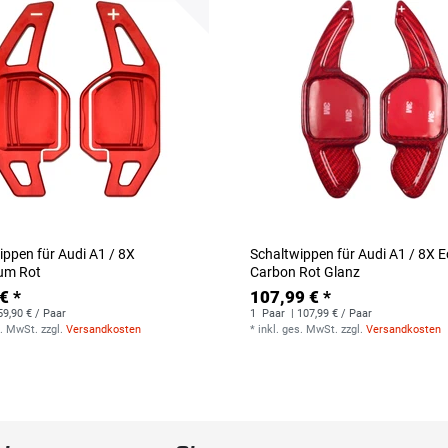
ippen für Audi A1 / 8X
Schaltwippen für Audi A1 / 8X E
um Rot
Carbon Rot Glanz
€ *
107,99 € *
59,90 € / Paar
1
Paar
| 107,99 € / Paar
s. MwSt.
zzgl.
Versandkosten
*
inkl. ges. MwSt.
zzgl.
Versandkosten