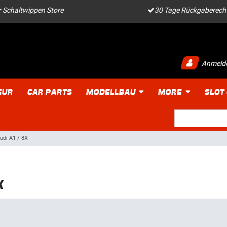
 Schaltwippen Store
30 Tage Rückgaberech
Anmeld
EUR
CAR PARTS
MODELLBAU
MORE
SLOT
udi A1 / 8X
X