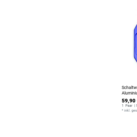
Schaltw
Alumini
59,90 
1
Paar
| 
*
inkl. ge