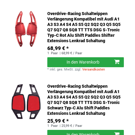
Overdrive-Racing Schaltwippen
Verlängerung Kompatibel mit Audi A1
A3 S3 A4 S4 A5 S5 Q2 SQ2 Q3 Q5 SQ5
Q7 SQ7 Q8 SQ8 TT TTS DSG S-Tronic
Typ-C Rot Alu Shift Paddles Shifter
Extensions Lenkrad Schaltung
68,99 € *
1
Paar
| 68,99 € / Paar
In den Warenkorb
*
inkl. ges. MwSt.
zzgl.
Versandkosten
Overdrive-Racing Schaltwippen
Verlängerung Kompatibel mit Audi A1
A3 S3 A4 S4 A5 S5 Q2 SQ2 Q3 Q5 SQ5
Q7 SQ7 Q8 SQ8 TT TTS DSG S-Tronic
Schwarz Typ-C Alu Shift Paddles
Extensions Lenkrad Schaltung
25,99 € *
1
Paar
| 25,99 € / Paar
In den Warenkorb