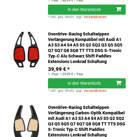
1
Paar
| 68,99 € / Paar
In den Warenkorb
*
inkl. ges. MwSt.
zzgl.
Versandkosten
Overdrive-Racing Schaltwippen
Verlängerung Kompatibel mit Audi A1
A3 S3 A4 S4 A5 S5 Q2 SQ2 Q3 Q5 SQ5
Q7 SQ7 Q8 SQ8 TT TTS DSG S-Tronic
Typ-C Alu Schwarz Shift Paddles
Extensions Lenkrad Schaltung
39,99 € *
1
Paar
| 39,99 € / Paar
In den Warenkorb
*
inkl. ges. MwSt.
zzgl.
Versandkosten
Overdrive-Racing Schaltwippen
Verlängerung Carbon-Optik Kompatibel
mit Audi A1 A3 S3 A4 S4 A5 S5 Q2 SQ2
Q3 Q5 SQ5 Q7 SQ7 Q8 SQ8 TT TTS DSG
S-Tronic Typ-C Shift Paddles
Extensions Lenkrad Schaltung