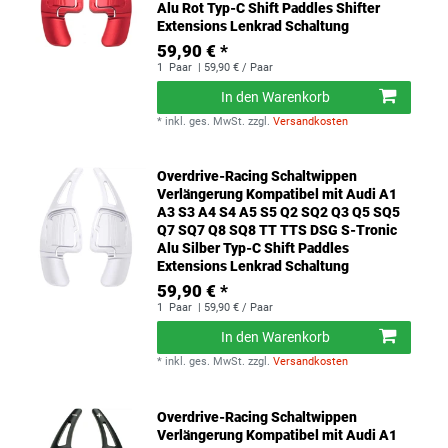
Alu Rot Typ-C Shift Paddles Shifter
Extensions Lenkrad Schaltung
59,90 € *
1
Paar
| 59,90 € / Paar
In den Warenkorb
*
inkl. ges. MwSt.
zzgl.
Versandkosten
Overdrive-Racing Schaltwippen
Verlängerung Kompatibel mit Audi A1
A3 S3 A4 S4 A5 S5 Q2 SQ2 Q3 Q5 SQ5
Q7 SQ7 Q8 SQ8 TT TTS DSG S-Tronic
Alu Silber Typ-C Shift Paddles
Extensions Lenkrad Schaltung
59,90 € *
1
Paar
| 59,90 € / Paar
In den Warenkorb
*
inkl. ges. MwSt.
zzgl.
Versandkosten
Overdrive-Racing Schaltwippen
Verlängerung Kompatibel mit Audi A1