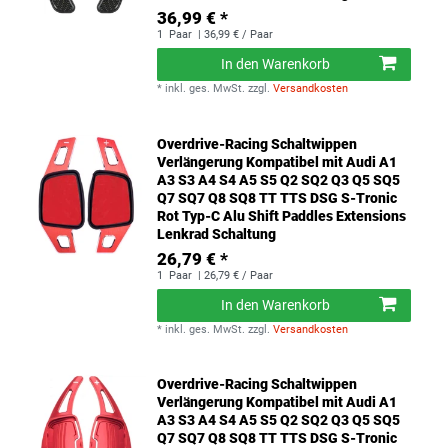
36,99 € *
1
Paar
| 36,99 € / Paar
In den Warenkorb
*
inkl. ges. MwSt.
zzgl.
Versandkosten
Overdrive-Racing Schaltwippen
Verlängerung Kompatibel mit Audi A1
A3 S3 A4 S4 A5 S5 Q2 SQ2 Q3 Q5 SQ5
Q7 SQ7 Q8 SQ8 TT TTS DSG S-Tronic
Rot Typ-C Alu Shift Paddles Extensions
Lenkrad Schaltung
26,79 € *
1
Paar
| 26,79 € / Paar
In den Warenkorb
*
inkl. ges. MwSt.
zzgl.
Versandkosten
Overdrive-Racing Schaltwippen
Verlängerung Kompatibel mit Audi A1
A3 S3 A4 S4 A5 S5 Q2 SQ2 Q3 Q5 SQ5
Q7 SQ7 Q8 SQ8 TT TTS DSG S-Tronic