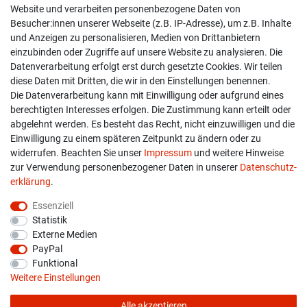
Shop
Website und verarbeiten personenbezogene Daten von
Besucher:innen unserer Webseite (z.B. IP-Adresse), um z.B. Inhalte
Kontakt
und Anzeigen zu personalisieren, Medien von Drittanbietern
einzubinden oder Zugriffe auf unsere Website zu analysieren. Die
Versand & Zahlung
Datenverarbeitung erfolgt erst durch gesetzte Cookies. Wir teilen
diese Daten mit Dritten, die wir in den Einstellungen benennen.
Widerrufs­recht
Die Datenverarbeitung kann mit Einwilligung oder aufgrund eines
berechtigten Interesses erfolgen. Die Zustimmung kann erteilt oder
Widerruf erklären
abgelehnt werden. Es besteht das Recht, nicht einzuwilligen und die
Einwilligung zu einem späteren Zeitpunkt zu ändern oder zu
widerrufen. Beachten Sie unser
Impressum
und weitere Hinweise
info@overdrive-racing.de
zur Verwendung personenbezogener Daten in unserer
Daten­schutz­
05662 / 8878939
erklärung
.
Overdrive-Racing
Essenziell
Frankenstr. 9
Statistik
34587 Felsberg-Gensungen
Externe Medien
PayPal
Funktional
Weitere Einstellungen
Alle akzeptieren