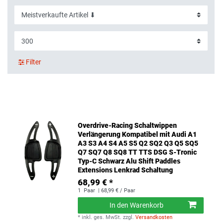
Filter
Overdrive-Racing Schaltwippen
Verlängerung Kompatibel mit Audi A1
A3 S3 A4 S4 A5 S5 Q2 SQ2 Q3 Q5 SQ5
Q7 SQ7 Q8 SQ8 TT TTS DSG S-Tronic
Typ-C Schwarz Alu Shift Paddles
Extensions Lenkrad Schaltung
68,99 € *
1
Paar
| 68,99 € / Paar
In den Warenkorb
*
inkl. ges. MwSt.
zzgl.
Versandkosten