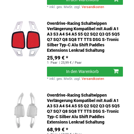
*
inkl. ges. MwSt.
zzgl.
Versandkosten
Overdrive-Racing Schaltwippen
Verlängerung Kompatibel mit Audi A1
A3 S3 A4 S4 A5 S5 Q2 SQ2 Q3 Q5 SQ5
Q7 SQ7 Q8 SQ8 TT TTS DSG S-Tronic
Silber Typ-C Alu Shift Paddles
Extensions Lenkrad Schaltung
25,99 € *
1
Paar
| 25,99 € / Paar
In den Warenkorb
*
inkl. ges. MwSt.
zzgl.
Versandkosten
Overdrive-Racing Schaltwippen
Verlängerung Kompatibel mit Audi A1
A3 S3 A4 S4 A5 S5 Q2 SQ2 Q3 Q5 SQ5
Q7 SQ7 Q8 SQ8 TT TTS DSG S-Tronic
Typ-C Silber Alu Shift Paddles
Extensions Lenkrad Schaltung
68,99 € *