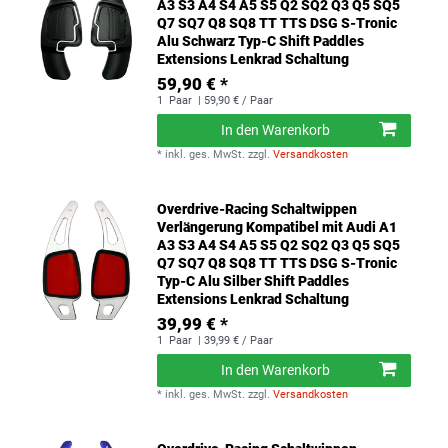
A3 S3 A4 S4 A5 S5 Q2 SQ2 Q3 Q5 SQ5
Q7 SQ7 Q8 SQ8 TT TTS DSG S-Tronic
Alu Schwarz Typ-C Shift Paddles
Extensions Lenkrad Schaltung
59,90 € *
1
Paar
| 59,90 € / Paar
In den Warenkorb
*
inkl. ges. MwSt.
zzgl.
Versandkosten
Overdrive-Racing Schaltwippen
Verlängerung Kompatibel mit Audi A1
A3 S3 A4 S4 A5 S5 Q2 SQ2 Q3 Q5 SQ5
Q7 SQ7 Q8 SQ8 TT TTS DSG S-Tronic
Typ-C Alu Silber Shift Paddles
Extensions Lenkrad Schaltung
39,99 € *
1
Paar
| 39,99 € / Paar
In den Warenkorb
*
inkl. ges. MwSt.
zzgl.
Versandkosten