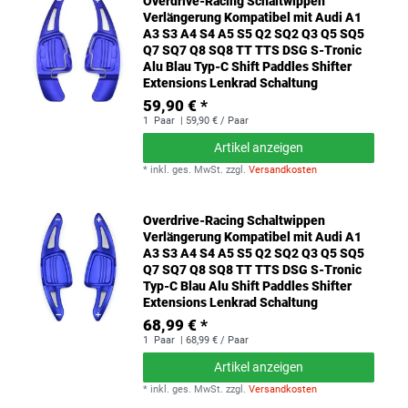
Overdrive-Racing Schaltwippen
Verlängerung Kompatibel mit Audi A1
A3 S3 A4 S4 A5 S5 Q2 SQ2 Q3 Q5 SQ5
Q7 SQ7 Q8 SQ8 TT TTS DSG S-Tronic
Alu Blau Typ-C Shift Paddles Shifter
Extensions Lenkrad Schaltung
59,90 € *
1
Paar
| 59,90 € / Paar
Artikel anzeigen
*
inkl. ges. MwSt.
zzgl.
Versandkosten
Overdrive-Racing Schaltwippen
Verlängerung Kompatibel mit Audi A1
A3 S3 A4 S4 A5 S5 Q2 SQ2 Q3 Q5 SQ5
Q7 SQ7 Q8 SQ8 TT TTS DSG S-Tronic
Typ-C Blau Alu Shift Paddles Shifter
Extensions Lenkrad Schaltung
68,99 € *
1
Paar
| 68,99 € / Paar
Artikel anzeigen
*
inkl. ges. MwSt.
zzgl.
Versandkosten