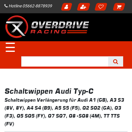
Hotline 05662-8878939
☰
Schaltwippen Audi Typ-C
Schaltwippen Verlängerung für Audi A1 (GB), A3 S3
(8V, 8Y), A4 S4 (B9), A5 S5 (F5), Q2 SQ2 (GA), Q3
(F3), Q5 SQ5 (FY), Q7 SQ7, Q8 SQ8 (4M), TT TTS
(FV)