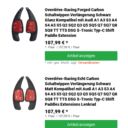
Overdrive-Racing Forged Carbon
Schaltwippen Verlängerung Schwarz
Glanz Kompatibel mit Audi A1 A3 S3 A4
S4 A5 S5 Q2 SQ2 Q3 Q5 SQ5 Q7 SQ7 Q8
SQ8 TT TTS DSG S-Tronic Typ-C Shift
Paddle Extension
107,99 € *
1
Paar
| 107,99 € / Paar
Artikel anzeigen
*
inkl. ges. MwSt.
zzgl.
Versandkosten
Overdrive-Racing Echt Carbon
Schaltwippen Verlängerung Schwarz
Matt Kompatibel mit Audi A1 A3 S3 A4
S4 A5 S5 Q2 SQ2 Q3 Q5 SQ5 Q7 SQ7 Q8
SQ8 TT TTS DSG S-Tronic Typ-C Shift
Paddles Extensions Lenkrad
107,99 € *
1
Paar
| 107,99 € / Paar
Artikel anzeigen