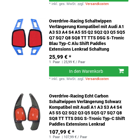
*
inkl. ges. MwSt.
zzgl.
Versandkosten
Overdrive-Racing Schaltwippen
Verlängerung Kompatibel mit Audi A1
A3 S3 A4 S4 A5 S5 Q2 SQ2 Q3 Q5 SQ5
Q7 SQ7 Q8 SQ8 TT TTS DSG S-Tronic
Blau Typ-C Alu Shift Paddles
Extensions Lenkrad Schaltung
25,99 € *
1
Paar
| 25,99 € / Paar
In den Warenkorb
*
inkl. ges. MwSt.
zzgl.
Versandkosten
Overdrive-Racing Echt Carbon
Schaltwippen Verlängerung Schwarz
Kompatibel mit Audi A1 A3 S3 A4 S4
A5 S5 Q2 SQ2 Q3 Q5 SQ5 Q7 SQ7 Q8
SQ8 TT TTS DSG S-Tronic Typ-C Shift
Paddles Extensions Lenkrad
107,99 € *
1
Paar
| 107,99 € / Paar