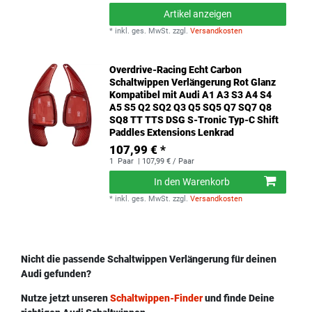
Artikel anzeigen
*
inkl. ges. MwSt.
zzgl.
Versandkosten
Overdrive-Racing Echt Carbon
Schaltwippen Verlängerung Rot Glanz
Kompatibel mit Audi A1 A3 S3 A4 S4
A5 S5 Q2 SQ2 Q3 Q5 SQ5 Q7 SQ7 Q8
SQ8 TT TTS DSG S-Tronic Typ-C Shift
Paddles Extensions Lenkrad
107,99 € *
1
Paar
| 107,99 € / Paar
In den Warenkorb
*
inkl. ges. MwSt.
zzgl.
Versandkosten
Nicht die passende Schaltwippen Verlängerung für deinen
Audi gefunden?
Nutze jetzt unseren
Schaltwippen-Finder
und finde Deine