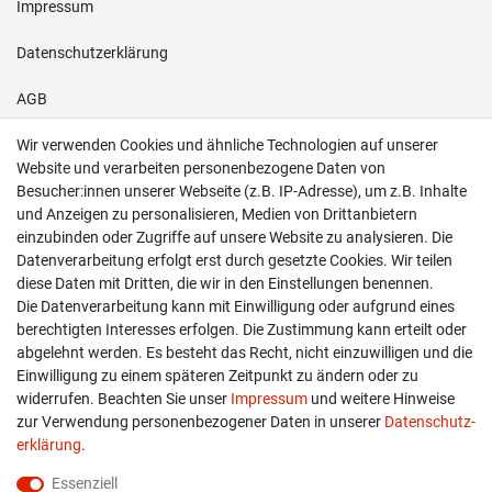
Impressum
Daten­schutz­erklärung
AGB
Wir verwenden Cookies und ähnliche Technologien auf unserer
Shop
Website und verarbeiten personenbezogene Daten von
Besucher:innen unserer Webseite (z.B. IP-Adresse), um z.B. Inhalte
Kontakt
und Anzeigen zu personalisieren, Medien von Drittanbietern
einzubinden oder Zugriffe auf unsere Website zu analysieren. Die
Versand & Zahlung
Datenverarbeitung erfolgt erst durch gesetzte Cookies. Wir teilen
diese Daten mit Dritten, die wir in den Einstellungen benennen.
Widerrufs­recht
Die Datenverarbeitung kann mit Einwilligung oder aufgrund eines
berechtigten Interesses erfolgen. Die Zustimmung kann erteilt oder
Widerruf erklären
abgelehnt werden. Es besteht das Recht, nicht einzuwilligen und die
Einwilligung zu einem späteren Zeitpunkt zu ändern oder zu
widerrufen. Beachten Sie unser
Impressum
und weitere Hinweise
info@overdrive-racing.de
zur Verwendung personenbezogener Daten in unserer
Daten­schutz­
05662 / 8878939
erklärung
.
Overdrive-Racing
Essenziell