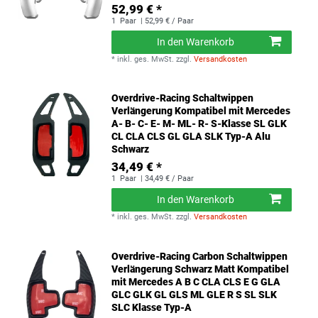
52,99 € *
1
Paar
| 52,99 € / Paar
In den Warenkorb
*
inkl. ges. MwSt.
zzgl.
Versandkosten
Overdrive-Racing Schaltwippen
Verlängerung Kompatibel mit Mercedes
A- B- C- E- M- ML- R- S-Klasse SL GLK
CL CLA CLS GL GLA SLK Typ-A Alu
Schwarz
34,49 € *
1
Paar
| 34,49 € / Paar
In den Warenkorb
*
inkl. ges. MwSt.
zzgl.
Versandkosten
Overdrive-Racing Carbon Schaltwippen
Verlängerung Schwarz Matt Kompatibel
mit Mercedes A B C CLA CLS E G GLA
GLC GLK GL GLS ML GLE R S SL SLK
SLC Klasse Typ-A