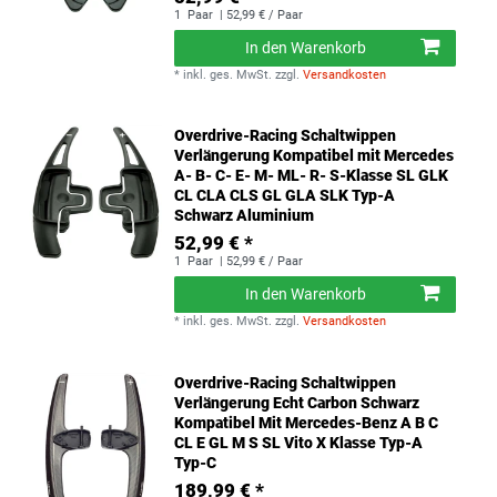
1
Paar
| 52,99 € / Paar
In den Warenkorb
*
inkl. ges. MwSt.
zzgl.
Versandkosten
Overdrive-Racing Schaltwippen
Verlängerung Kompatibel mit Mercedes
A- B- C- E- M- ML- R- S-Klasse SL GLK
CL CLA CLS GL GLA SLK Typ-A
Schwarz Aluminium
52,99 € *
1
Paar
| 52,99 € / Paar
In den Warenkorb
*
inkl. ges. MwSt.
zzgl.
Versandkosten
Overdrive-Racing Schaltwippen
Verlängerung Echt Carbon Schwarz
Kompatibel Mit Mercedes-Benz A B C
CL E GL M S SL Vito X Klasse Typ-A
Typ-C
189,99 € *