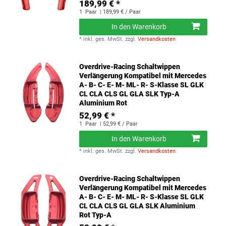
189,99 € *
1
Paar
| 189,99 € / Paar
In den Warenkorb
*
inkl. ges. MwSt.
zzgl.
Versandkosten
Overdrive-Racing Schaltwippen
Verlängerung Kompatibel mit Mercedes
A- B- C- E- M- ML- R- S-Klasse SL GLK
CL CLA CLS GL GLA SLK Typ-A
Aluminium Rot
52,99 € *
1
Paar
| 52,99 € / Paar
In den Warenkorb
*
inkl. ges. MwSt.
zzgl.
Versandkosten
Overdrive-Racing Schaltwippen
Verlängerung Kompatibel mit Mercedes
A- B- C- E- M- ML- R- S-Klasse SL GLK
CL CLA CLS GL GLA SLK Aluminium
Rot Typ-A