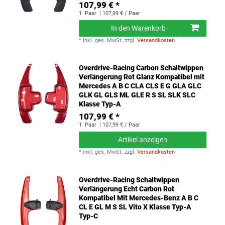
107,99 € *
1
Paar
| 107,99 € / Paar
In den Warenkorb
*
inkl. ges. MwSt.
zzgl.
Versandkosten
Overdrive-Racing Carbon Schaltwippen
Verlängerung Rot Glanz Kompatibel mit
Mercedes A B C CLA CLS E G GLA GLC
GLK GL GLS ML GLE R S SL SLK SLC
Klasse Typ-A
107,99 € *
1
Paar
| 107,99 € / Paar
Artikel anzeigen
*
inkl. ges. MwSt.
zzgl.
Versandkosten
Overdrive-Racing Schaltwippen
Verlängerung Echt Carbon Rot
Kompatibel Mit Mercedes-Benz A B C
CL E GL M S SL Vito X Klasse Typ-A
Typ-C