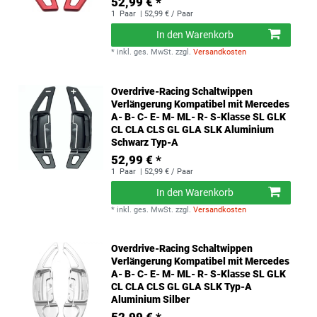
52,99 € *
1
Paar
| 52,99 € / Paar
In den Warenkorb
*
inkl. ges. MwSt.
zzgl.
Versandkosten
Overdrive-Racing Schaltwippen
Verlängerung Kompatibel mit Mercedes
A- B- C- E- M- ML- R- S-Klasse SL GLK
CL CLA CLS GL GLA SLK Aluminium
Schwarz Typ-A
52,99 € *
1
Paar
| 52,99 € / Paar
In den Warenkorb
*
inkl. ges. MwSt.
zzgl.
Versandkosten
Overdrive-Racing Schaltwippen
Verlängerung Kompatibel mit Mercedes
A- B- C- E- M- ML- R- S-Klasse SL GLK
CL CLA CLS GL GLA SLK Typ-A
Aluminium Silber