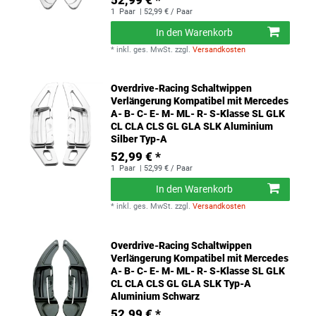
52,99 € *
1
Paar
| 52,99 € / Paar
In den Warenkorb
*
inkl. ges. MwSt.
zzgl.
Versandkosten
Overdrive-Racing Schaltwippen
Verlängerung Kompatibel mit Mercedes
A- B- C- E- M- ML- R- S-Klasse SL GLK
CL CLA CLS GL GLA SLK Aluminium
Silber Typ-A
52,99 € *
1
Paar
| 52,99 € / Paar
In den Warenkorb
*
inkl. ges. MwSt.
zzgl.
Versandkosten
Overdrive-Racing Schaltwippen
Verlängerung Kompatibel mit Mercedes
A- B- C- E- M- ML- R- S-Klasse SL GLK
CL CLA CLS GL GLA SLK Typ-A
Aluminium Schwarz
52,99 € *