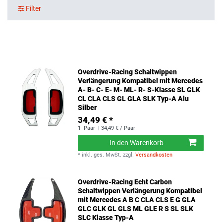
Filter
Overdrive-Racing Schaltwippen
Verlängerung Kompatibel mit Mercedes
A- B- C- E- M- ML- R- S-Klasse SL GLK
CL CLA CLS GL GLA SLK Typ-A Alu
Silber
34,49 € *
1
Paar
| 34,49 € / Paar
In den Warenkorb
*
inkl. ges. MwSt.
zzgl.
Versandkosten
Overdrive-Racing Echt Carbon
Schaltwippen Verlängerung Kompatibel
mit Mercedes A B C CLA CLS E G GLA
GLC GLK GL GLS ML GLE R S SL SLK
SLC Klasse Typ-A