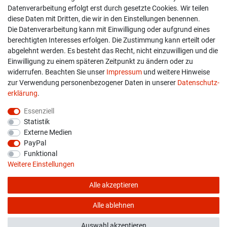
Datenverarbeitung erfolgt erst durch gesetzte Cookies. Wir teilen
diese Daten mit Dritten, die wir in den Einstellungen benennen.
Widerrufs­recht
Die Datenverarbeitung kann mit Einwilligung oder aufgrund eines
berechtigten Interesses erfolgen. Die Zustimmung kann erteilt oder
Widerruf erklären
abgelehnt werden. Es besteht das Recht, nicht einzuwilligen und die
Einwilligung zu einem späteren Zeitpunkt zu ändern oder zu
widerrufen. Beachten Sie unser
Impressum
und weitere Hinweise
info@overdrive-racing.de
zur Verwendung personenbezogener Daten in unserer
Daten­schutz­
05662 / 8878939
erklärung
.
Overdrive-Racing
Essenziell
Frankenstr. 9
Statistik
34587 Felsberg-Gensungen
Externe Medien
PayPal
Funktional
Weitere Einstellungen
Alle akzeptieren
* Alle Preise verstehen sich inkl. gesetzl. MwSt. zzgl.
Versandkosten
© copyright 2026 Overdrive-Racing / Alle Rechte vorbehalten
Alle ablehnen
Auswahl akzeptieren