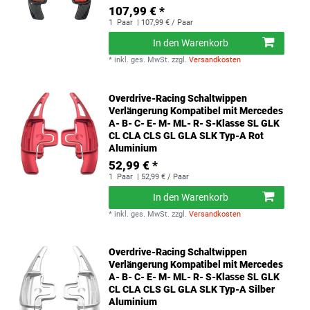
107,99 € *
1
Paar
| 107,99 € / Paar
In den Warenkorb
*
inkl. ges. MwSt.
zzgl.
Versandkosten
Overdrive-Racing Schaltwippen
Verlängerung Kompatibel mit Mercedes
A- B- C- E- M- ML- R- S-Klasse SL GLK
CL CLA CLS GL GLA SLK Typ-A Rot
Aluminium
52,99 € *
1
Paar
| 52,99 € / Paar
In den Warenkorb
*
inkl. ges. MwSt.
zzgl.
Versandkosten
Overdrive-Racing Schaltwippen
Verlängerung Kompatibel mit Mercedes
A- B- C- E- M- ML- R- S-Klasse SL GLK
CL CLA CLS GL GLA SLK Typ-A Silber
Aluminium