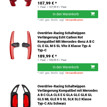
107,99 € *
1
Paar
| 107,99 € / Paar
In den Warenkorb
*
inkl. ges. MwSt.
zzgl.
Versandkosten
Overdrive-Racing Schaltwippen
Verlängerung Echt Carbon Rot
Kompatibel Mit Mercedes-Benz A B C
CL E GL M S SL Vito X Klasse Typ-A
Typ-C
189,99 € *
1
Paar
| 189,99 € / Paar
In den Warenkorb
*
inkl. ges. MwSt.
zzgl.
Versandkosten
Overdrive-Racing Schaltwippen
Verlängerung Kompatibel mit Mercedes
A B C CLA CLS E G GLA GLC GLK GL
GLS ML GLE R S SL SLK SLC Klasse
Typ-C Alu Schwarz