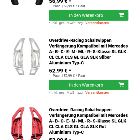
56,99 € *
1
Paar
| 56,99 € / Paar
In den Warenkorb
*
inkl. ges. MwSt.
zzgl.
Versandkosten
Overdrive-Racing Schaltwippen
Verlängerung Kompatibel mit Mercedes
A- B- C- E- M- ML- R- S-Klasse SL GLK
CL CLA CLS GL GLA SLK Silber
Aluminium Typ-C
52,99 € *
1
Paar
| 52,99 € / Paar
In den Warenkorb
*
inkl. ges. MwSt.
zzgl.
Versandkosten
Overdrive-Racing Schaltwippen
Verlängerung Kompatibel mit Mercedes
A- B- C- E- M- ML- R- S-Klasse SL GLK
CL CLA CLS GL GLA SLK Rot
Aluminium Typ-C