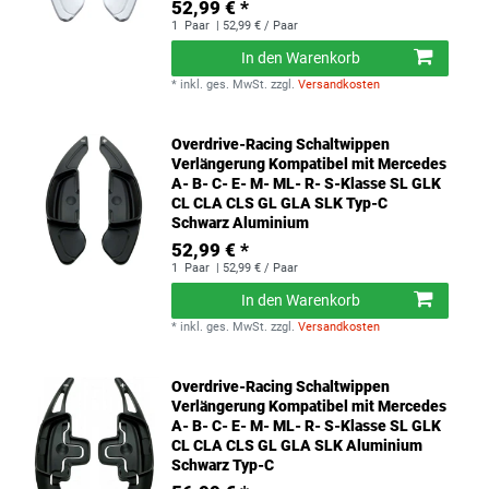
52,99 € *
1
Paar
| 52,99 € / Paar
In den Warenkorb
*
inkl. ges. MwSt.
zzgl.
Versandkosten
Overdrive-Racing Schaltwippen
Verlängerung Kompatibel mit Mercedes
A- B- C- E- M- ML- R- S-Klasse SL GLK
CL CLA CLS GL GLA SLK Typ-C
Schwarz Aluminium
52,99 € *
1
Paar
| 52,99 € / Paar
In den Warenkorb
*
inkl. ges. MwSt.
zzgl.
Versandkosten
Overdrive-Racing Schaltwippen
Verlängerung Kompatibel mit Mercedes
A- B- C- E- M- ML- R- S-Klasse SL GLK
CL CLA CLS GL GLA SLK Aluminium
Schwarz Typ-C