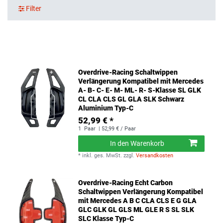
Filter
Overdrive-Racing Schaltwippen
Verlängerung Kompatibel mit Mercedes
A- B- C- E- M- ML- R- S-Klasse SL GLK
CL CLA CLS GL GLA SLK Schwarz
Aluminium Typ-C
52,99 € *
1
Paar
| 52,99 € / Paar
In den Warenkorb
*
inkl. ges. MwSt.
zzgl.
Versandkosten
Overdrive-Racing Echt Carbon
Schaltwippen Verlängerung Kompatibel
mit Mercedes A B C CLA CLS E G GLA
GLC GLK GL GLS ML GLE R S SL SLK
SLC Klasse Typ-C