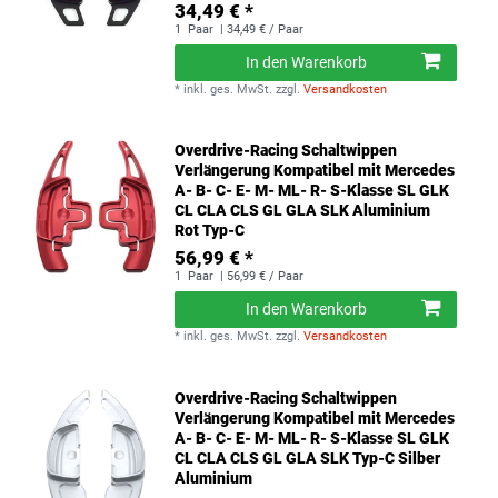
34,49 € *
1
Paar
| 34,49 € / Paar
In den Warenkorb
*
inkl. ges. MwSt.
zzgl.
Versandkosten
Overdrive-Racing Schaltwippen
Verlängerung Kompatibel mit Mercedes
A- B- C- E- M- ML- R- S-Klasse SL GLK
CL CLA CLS GL GLA SLK Aluminium
Rot Typ-C
56,99 € *
1
Paar
| 56,99 € / Paar
In den Warenkorb
*
inkl. ges. MwSt.
zzgl.
Versandkosten
Overdrive-Racing Schaltwippen
Verlängerung Kompatibel mit Mercedes
A- B- C- E- M- ML- R- S-Klasse SL GLK
CL CLA CLS GL GLA SLK Typ-C Silber
Aluminium