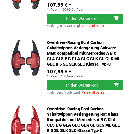
107,99 € *
1
Paar
| 107,99 € / Paar
In den Warenkorb
*
inkl. ges. MwSt.
zzgl.
Versandkosten
Overdrive-Racing Echt Carbon
Schaltwippen Verlängerung Schwarz
Matt Kompatibel mit Mercedes A B C
CLA CLS E G GLA GLC GLK GL GLS ML
GLE R S SL SLK SLC Klasse Typ-C
107,99 € *
1
Paar
| 107,99 € / Paar
In den Warenkorb
*
inkl. ges. MwSt.
zzgl.
Versandkosten
Overdrive-Racing Echt Carbon
Schaltwippen Verlängerung Rot Glanz
Kompatibel mit Mercedes A B C CLA
CLS E G GLA GLC GLK GL GLS ML GLE
R S SL SLK SLC Klasse Typ-C