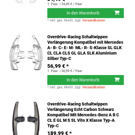
1
Paar
| 34,49 € / Paar
In den Warenkorb
*
inkl. ges. MwSt.
zzgl.
Versandkosten
Overdrive-Racing Schaltwippen
Verlängerung Kompatibel mit Mercedes
A- B- C- E- M- ML- R- S-Klasse SL GLK
CL CLA CLS GL GLA SLK Aluminium
Silber Typ-C
56,99 € *
1
Paar
| 56,99 € / Paar
In den Warenkorb
*
inkl. ges. MwSt.
zzgl.
Versandkosten
Overdrive-Racing Schaltwippen
Verlängerung Echt Carbon Schwarz
Kompatibel Mit Mercedes-Benz A B C
CL E GL M S SL Vito X Klasse Typ-A
Typ-C
189,99 € *