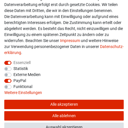
Datenverarbeitung erfolgt erst durch gesetzte Cookies. Wir teilen
diese Daten mit Dritten, die wir in den Einstellungen benennen.
Widerrufs­recht
Die Datenverarbeitung kann mit Einwilligung oder aufgrund eines
berechtigten Interesses erfolgen. Die Zustimmung kann erteilt oder
Widerruf erklären
abgelehnt werden. Es besteht das Recht, nicht einzuwilligen und die
Einwilligung zu einem späteren Zeitpunkt zu ändern oder zu
widerrufen. Beachten Sie unser
Impressum
und weitere Hinweise
info@overdrive-racing.de
zur Verwendung personenbezogener Daten in unserer
Daten­schutz­
05662 / 8878939
erklärung
.
Overdrive-Racing
Essenziell
Frankenstr. 9
Statistik
34587 Felsberg-Gensungen
Externe Medien
PayPal
Funktional
Weitere Einstellungen
Alle akzeptieren
* Alle Preise verstehen sich inkl. gesetzl. MwSt. zzgl.
Versandkosten
© copyright 2026 Overdrive-Racing / Alle Rechte vorbehalten
Alle ablehnen
Auswahl akzeptieren