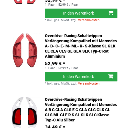
52,99 € *
1
Paar
| 52,99 € / Paar
In den Warenkorb
*
inkl. ges. MwSt.
zzgl.
Versandkosten
Overdrive-Racing Schaltwippen
Verlängerung Kompatibel mit Mercedes
A- B- C- E- M- ML- R- S-Klasse SL GLK
CL CLA CLS GL GLA SLK Typ-C Rot
Aluminium
52,99 € *
1
Paar
| 52,99 € / Paar
In den Warenkorb
*
inkl. ges. MwSt.
zzgl.
Versandkosten
Overdrive-Racing Schaltwippen
Verlängerung Kompatibel mit Mercedes
A B C CLA CLS E G GLA GLC GLK GL
GLS ML GLE R S SL SLK SLC Klasse
Typ-C Alu Silber
34,49 € *