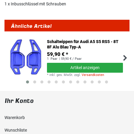
1 x Inbusschlüssel mit Schrauben
Ähnliche Artikel
Schaltwippen für Audi A5 S5 RS5 - 8T
8F Alu Blau Typ-A
59,90 € *
1
Paar
| 59,90 € / Paar
Artikel anzeigen
*
inkl. ges. MwSt.
zzgl.
Versandkosten
Ihr Konto
Warenkorb
Wunschliste