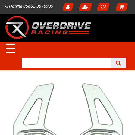
Hotline 05662-8878939
☰