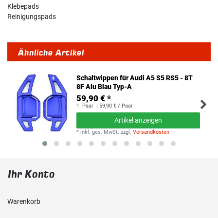
Klebepads
Reinigungspads
Ähnliche Artikel
Schaltwippen für Audi A5 S5 RS5 - 8T
8F Alu Blau Typ-A
59,90 € *
1
Paar
| 59,90 € / Paar
Artikel anzeigen
*
inkl. ges. MwSt.
zzgl.
Versandkosten
Ihr Konto
Warenkorb