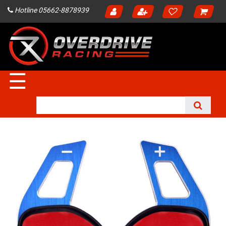
Hotline 05662-8878939
☰