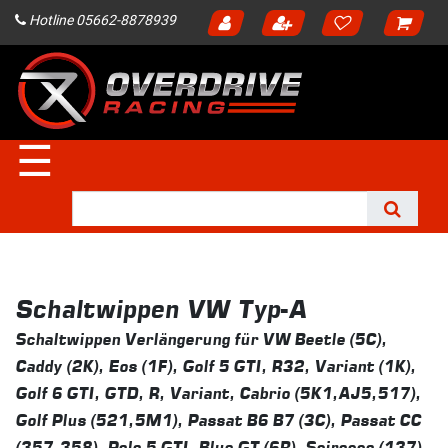
Hotline 05662-8878939
☰
Schaltwippen VW Typ-A
Schaltwippen Verlängerung für VW Beetle (5C),
Caddy (2K), Eos (1F), Golf 5 GTI, R32, Variant (1K),
Golf 6 GTI, GTD, R, Variant, Cabrio (5K1,AJ5,517),
Golf Plus (521,5M1), Passat B6 B7 (3C), Passat CC
(357,358), Polo 5 GTI, Blue GT (6R), Scirocco (137)