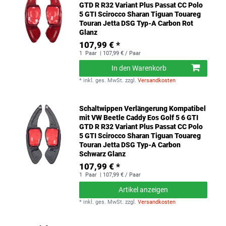
GTD R R32 Variant Plus Passat CC Polo
5 GTI Scirocco Sharan Tiguan Touareg
Touran Jetta DSG Typ-A Carbon Rot
Glanz
107,99 € *
1
Paar
| 107,99 € / Paar
In den Warenkorb
*
inkl. ges. MwSt.
zzgl.
Versandkosten
Schaltwippen Verlängerung Kompatibel
mit VW Beetle Caddy Eos Golf 5 6 GTI
GTD R R32 Variant Plus Passat CC Polo
5 GTI Scirocco Sharan Tiguan Touareg
Touran Jetta DSG Typ-A Carbon
Schwarz Glanz
107,99 € *
1
Paar
| 107,99 € / Paar
Artikel anzeigen
*
inkl. ges. MwSt.
zzgl.
Versandkosten