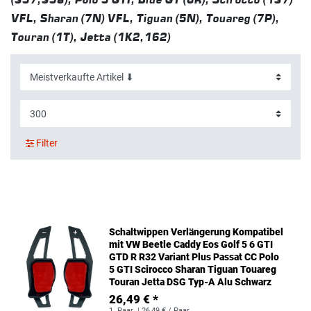
VFL, Sharan (7N) VFL, Tiguan (5N), Touareg (7P),
Touran (1T), Jetta (1K2,162)
Filter
Schaltwippen Verlängerung Kompatibel
mit VW Beetle Caddy Eos Golf 5 6 GTI
GTD R R32 Variant Plus Passat CC Polo
5 GTI Scirocco Sharan Tiguan Touareg
Touran Jetta DSG Typ-A Alu Schwarz
26,49 € *
1
Paar
| 26,49 € / Paar