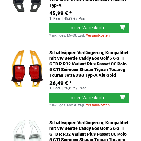
Typ-A
45,99 € *
1
Paar
| 45,99 € / Paar
In den Warenkorb
*
inkl. ges. MwSt.
zzgl.
Versandkosten
Schaltwippen Verlängerung Kompatibel
mit VW Beetle Caddy Eos Golf 5 6 GTI
GTD R R32 Variant Plus Passat CC Polo
5 GTI Scirocco Sharan Tiguan Touareg
Touran Jetta DSG Typ-A Alu Gold
26,49 € *
1
Paar
| 26,49 € / Paar
In den Warenkorb
*
inkl. ges. MwSt.
zzgl.
Versandkosten
Schaltwippen Verlängerung Kompatibel
mit VW Beetle Caddy Eos Golf 5 6 GTI
GTD R R32 Variant Plus Passat CC Polo
5 GTI Scirocco Sharan Tiguan Touareg