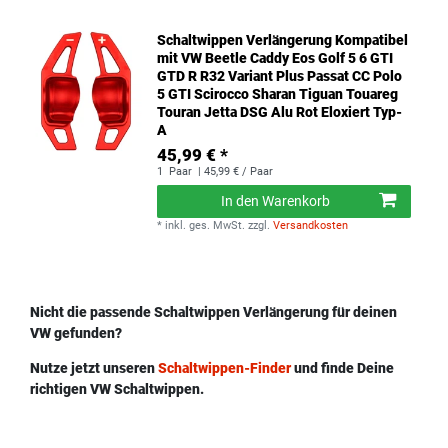
Schaltwippen Verlängerung Kompatibel
mit VW Beetle Caddy Eos Golf 5 6 GTI
GTD R R32 Variant Plus Passat CC Polo
5 GTI Scirocco Sharan Tiguan Touareg
Touran Jetta DSG Alu Rot Eloxiert Typ-
A
45,99 € *
1
Paar
| 45,99 € / Paar
In den Warenkorb
*
inkl. ges. MwSt.
zzgl.
Versandkosten
Nicht die passende Schaltwippen Verlängerung für deinen
VW gefunden?
Nutze jetzt unseren
Schaltwippen-Finder
und finde Deine
richtigen VW Schaltwippen.