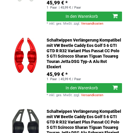
45,99 € *
1
Paar
| 45,99 € / Paar
In den Warenkorb
*
inkl. ges. MwSt.
zzgl.
Versandkosten
Schaltwippen Verlängerung Kompatibel
mit VW Beetle Caddy Eos Golf 5 6 GTI
GTD R R32 Variant Plus Passat CC Polo
5 GTI Scirocco Sharan Tiguan Touareg
Touran Jetta DSG Typ-A Alu Rot
Eloxiert
45,99 € *
1
Paar
| 45,99 € / Paar
In den Warenkorb
*
inkl. ges. MwSt.
zzgl.
Versandkosten
Schaltwippen Verlängerung Kompatibel
mit VW Beetle Caddy Eos Golf 5 6 GTI
GTD R R32 Variant Plus Passat CC Polo
5 GTI Scirocco Sharan Tiguan Touareg
Touran Jetta DSG Alu Schwarz Eloxiert