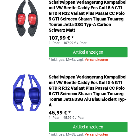
Schaltwippen Verlängerung Kompatibel
mit VW Beetle Caddy Eos Golf 5 6 GTI
GTD R R32 Variant Plus Passat CC Polo
5 GTI Scirocco Sharan Tiguan Touareg
Touran Jetta DSG Typ-A Carbon
Schwarz Matt
107,99 € *
1
Paar
| 107,99 € / Paar
Artikel anzeigen
*
inkl. ges. MwSt.
zzgl.
Versandkosten
Schaltwippen Verlängerung Kompatibel
mit VW Beetle Caddy Eos Golf 5 6 GTI
GTD R R32 Variant Plus Passat CC Polo
5 GTI Scirocco Sharan Tiguan Touareg
Touran Jetta DSG Alu Blau Eloxiert Typ-
A
45,99 € *
1
Paar
| 45,99 € / Paar
Artikel anzeigen
*
inkl. ges. MwSt.
zzgl.
Versandkosten