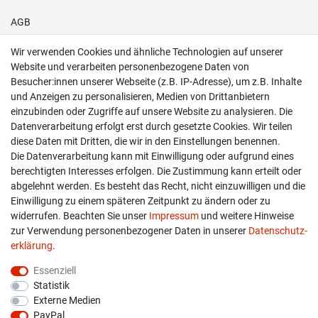
AGB
Wir verwenden Cookies und ähnliche Technologien auf unserer
Shop
Website und verarbeiten personenbezogene Daten von
Besucher:innen unserer Webseite (z.B. IP-Adresse), um z.B. Inhalte
Kontakt
und Anzeigen zu personalisieren, Medien von Drittanbietern
einzubinden oder Zugriffe auf unsere Website zu analysieren. Die
Versand & Zahlung
Datenverarbeitung erfolgt erst durch gesetzte Cookies. Wir teilen
diese Daten mit Dritten, die wir in den Einstellungen benennen.
Widerrufs­recht
Die Datenverarbeitung kann mit Einwilligung oder aufgrund eines
berechtigten Interesses erfolgen. Die Zustimmung kann erteilt oder
Widerruf erklären
abgelehnt werden. Es besteht das Recht, nicht einzuwilligen und die
Einwilligung zu einem späteren Zeitpunkt zu ändern oder zu
widerrufen. Beachten Sie unser
Impressum
und weitere Hinweise
info@overdrive-racing.de
zur Verwendung personenbezogener Daten in unserer
Daten­schutz­
05662 / 8878939
erklärung
.
Overdrive-Racing
Essenziell
Frankenstr. 9
Statistik
34587 Felsberg-Gensungen
Externe Medien
PayPal