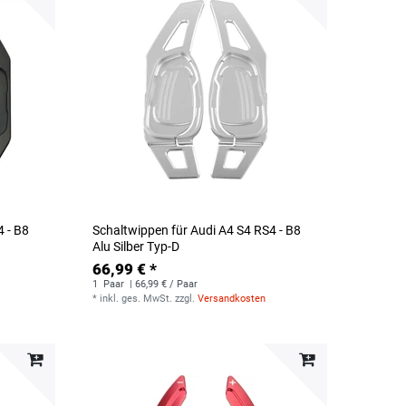
4 - B8
Schaltwippen für Audi A4 S4 RS4 - B8
Alu Silber Typ-D
66,99 € *
1
Paar
| 66,99 € / Paar
*
inkl. ges. MwSt.
zzgl.
Versandkosten