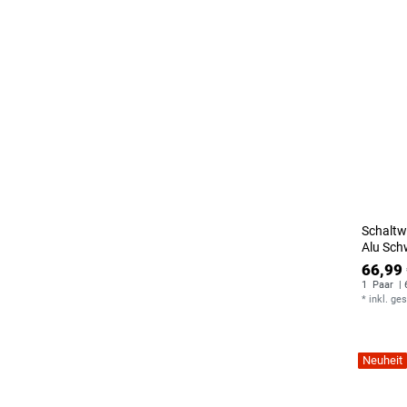
Schaltw
Alu Sch
66,99 
1
Paar
| 
*
inkl. ge
Neuheit