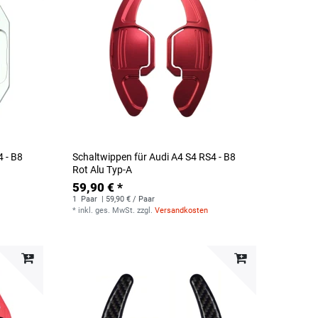
4 - B8
Schaltwippen für Audi A4 S4 RS4 - B8
Rot Alu Typ-A
59,90 € *
1
Paar
| 59,90 € / Paar
*
inkl. ges. MwSt.
zzgl.
Versandkosten