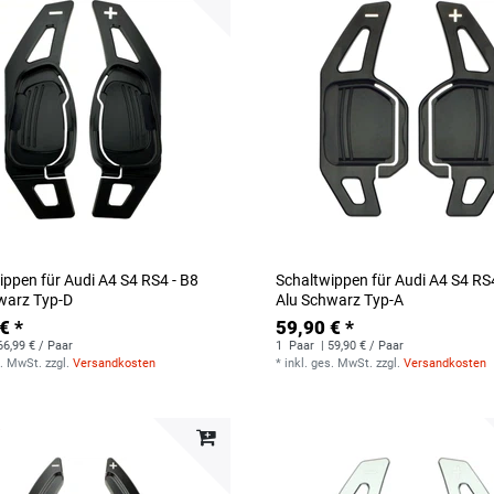
ippen für Audi A4 S4 RS4 - B8
Schaltwippen für Audi A4 S4 RS
warz Typ-D
Alu Schwarz Typ-A
€ *
59,90 € *
66,99 € / Paar
1
Paar
| 59,90 € / Paar
s. MwSt.
zzgl.
Versandkosten
*
inkl. ges. MwSt.
zzgl.
Versandkosten