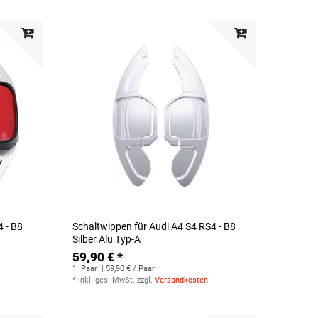
4 - B8
Schaltwippen für Audi A4 S4 RS4 - B8
Silber Alu Typ-A
59,90 € *
1
Paar
| 59,90 € / Paar
*
inkl. ges. MwSt.
zzgl.
Versandkosten