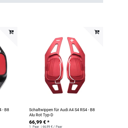
4 - B8
Schaltwippen für Audi A4 S4 RS4 - B8
Alu Rot Typ-D
66,99 € *
1
Paar
| 66,99 € / Paar