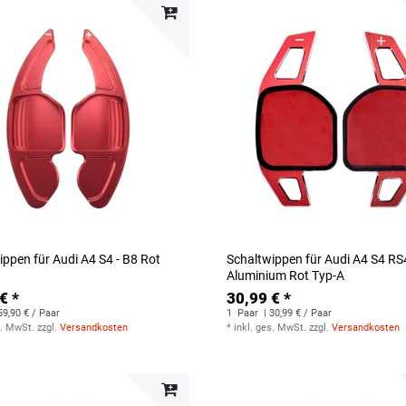
ippen für Audi A4 S4 - B8 Rot
Schaltwippen für Audi A4 S4 RS
Aluminium Rot Typ-A
€ *
30,99 € *
59,90 € / Paar
1
Paar
| 30,99 € / Paar
s. MwSt.
zzgl.
Versandkosten
*
inkl. ges. MwSt.
zzgl.
Versandkosten