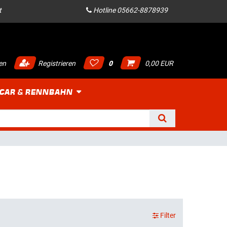
t
Hotline 05662-8878939
en
Registrieren
0
0,00 EUR
 CAR & RENNBAHN
Filter