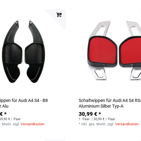
ippen für Audi A4 S4 - B8
Schaltwippen für Audi A4 S4 RS
 Alu
Aluminium Silber Typ-A
€ *
30,99 € *
59,90 € / Paar
1
Paar
| 30,99 € / Paar
s. MwSt.
zzgl.
Versandkosten
*
inkl. ges. MwSt.
zzgl.
Versandkosten