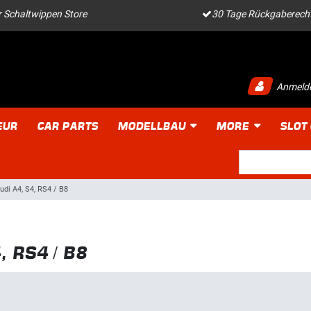
 Schaltwippen Store
30 Tage Rückgaberech
Anmeld
EUR
CAR PARTS
MODELLBAU
MORE
SLOT
udi A4, S4, RS4 / B8
, RS4 / B8