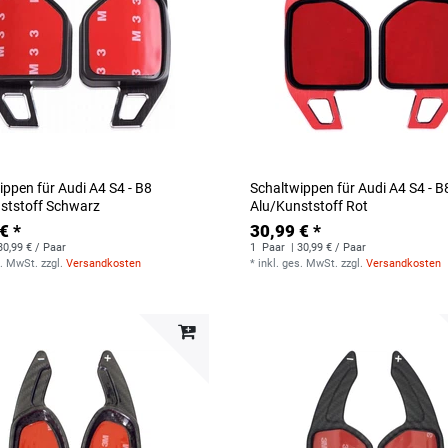
ippen für Audi A4 S4 - B8
Schaltwippen für Audi A4 S4 - B
ststoff Schwarz
Alu/Kunststoff Rot
€ *
30,99 € *
30,99 € / Paar
1
Paar
| 30,99 € / Paar
s. MwSt.
zzgl.
Versandkosten
*
inkl. ges. MwSt.
zzgl.
Versandkosten