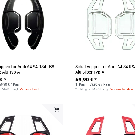
ippen für Audi A4 S4 RS4 - B8
Schaltwippen für Audi A4 S4 RS
 Alu Typ-A
Alu Silber Typ-A
€ *
59,90 € *
59,90 € / Paar
1
Paar
| 59,90 € / Paar
s. MwSt.
zzgl.
Versandkosten
*
inkl. ges. MwSt.
zzgl.
Versandkosten