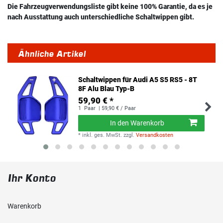
Die Fahrzeugverwendungsliste gibt keine 100% Garantie, da es je
nach Ausstattung auch unterschiedliche Schaltwippen gibt.
Ähnliche Artikel
Schaltwippen für Audi A5 S5 RS5 - 8T
8F Alu Blau Typ-B
59,90 € *
1
Paar
| 59,90 € / Paar
In den Warenkorb
*
inkl. ges. MwSt.
zzgl.
Versandkosten
Ihr Konto
Warenkorb