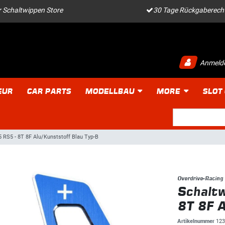
 Schaltwippen Store
30 Tage Rückgaberech
Anmeld
EUR
CAR PARTS
MODELLBAU
MORE
SLOT
5 RS5 - 8T 8F Alu/Kunststoff Blau Typ-B
Overdrive-Racing
Schaltw
8T 8F A
Artikelnummer
123