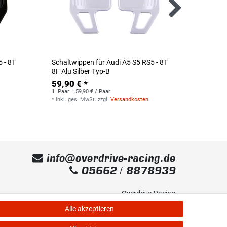
 - 8T
Schaltwippen für Audi A5 S5 RS5 - 8T
Schaltw
8F Alu Silber Typ-B
8F Alu/
59,90 € *
30,99
1
Paar
| 59,90 € / Paar
1
Paar
|
*
inkl. ges. MwSt.
zzgl.
Versandkosten
*
inkl. g
info@overdrive-racing.de
05662 / 8878939
Overdrive-Racing
Frankenstr. 9
Alle akzeptieren
34587 Felsberg-Gensungen