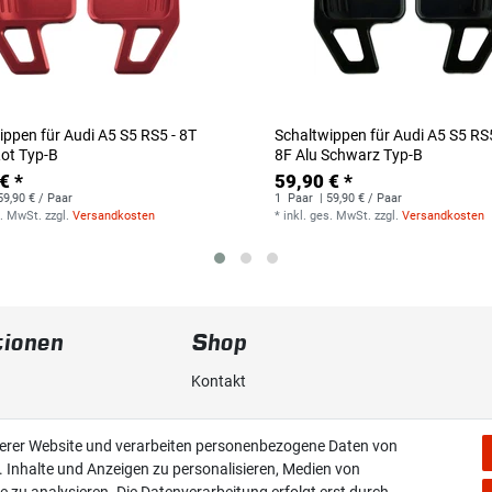
ippen für Audi A5 S5 RS5 - 8T
Schaltwippen für Audi A5 S5 RS5
Rot Typ-B
8F Alu Schwarz Typ-B
€ *
59,90 € *
59,90 € / Paar
1
Paar
| 59,90 € / Paar
s. MwSt.
zzgl.
Versandkosten
*
inkl. ges. MwSt.
zzgl.
Versandkosten
tionen
Shop
Kontakt
erklärung
Versand & Zahlung
serer Website und verarbeiten personenbezogene Daten von
. Inhalte und Anzeigen zu personalisieren, Medien von
Widerrufs­recht