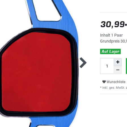
30,99
Inhalt
1
Paar
Grundpreis
30,
Auf Lager
Wunschliste
* inkl. ges. MwSt. z