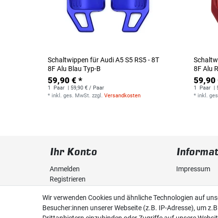
Schaltwippen für Audi A5 S5 RS5 - 8T
Schaltw
8F Alu Blau Typ-B
8F Alu 
59,90 € *
59,90 
1
Paar
| 59,90 € / Paar
1
Paar
| 
*
inkl. ges. MwSt.
zzgl.
Versandkosten
*
inkl. ge
Ihr Konto
Informa
Anmelden
Impressum
Registrieren
Daten­schutz­
Wir verwenden Cookies und ähnliche Technologien auf un
Warenkorb
Besucher:innen unserer Webseite (z.B. IP-Adresse), um z.B
AGB