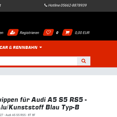
t
Hotline 05662-8878939
en
Registrieren
0
0,00 EUR
 CAR & RENNBAHN
ippen für Audi A5 S5 RS5 -
lu/Kunststoff Blau Typ-B
27 - Audi A5 S5 RS5 - 8T 8F