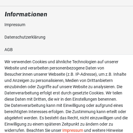
Informationen
Impressum
Daten­schutz­erklärung
AGB
Wir verwenden Cookies und ähnliche Technologien auf unserer
Shop
Website und verarbeiten personenbezogene Daten von
Besucher:innen unserer Webseite (z.B. IP-Adresse), um z.B. Inhalte
Kontakt
und Anzeigen zu personalisieren, Medien von Drittanbietern
einzubinden oder Zugriffe auf unsere Website zu analysieren. Die
Versand & Zahlung
Datenverarbeitung erfolgt erst durch gesetzte Cookies. Wir teilen
diese Daten mit Dritten, die wir in den Einstellungen benennen.
Widerrufs­recht
Die Datenverarbeitung kann mit Einwilligung oder aufgrund eines
berechtigten Interesses erfolgen. Die Zustimmung kann erteilt oder
Widerruf erklären
abgelehnt werden. Es besteht das Recht, nicht einzuwilligen und die
Einwilligung zu einem späteren Zeitpunkt zu ändern oder zu
widerrufen. Beachten Sie unser
Impressum
und weitere Hinweise
info@overdrive-racing.de