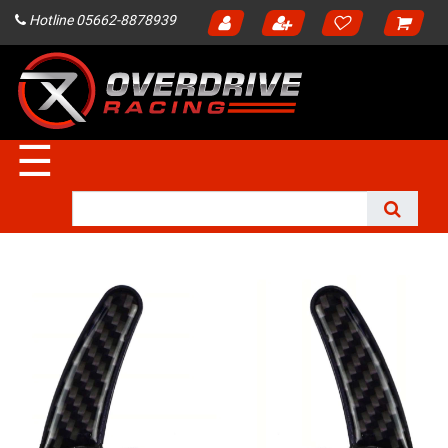
Hotline 05662-8878939
☰