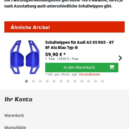
Die Fahrzeugverwendungsliste gibt keine 100% Garantie, da es je
nach Ausstattung auch unterschiedliche Schaltwippen gibt.
Ähnliche Artikel
Schaltwippen für Audi A5 S5 RS5 - 8T
8F Alu Blau Typ-B
59,90 € *
1
Paar
| 59,90 € / Paar
In den Warenkorb
*
inkl. ges. MwSt.
zzgl.
Versandkosten
Ihr Konto
Warenkorb
Wunschliste