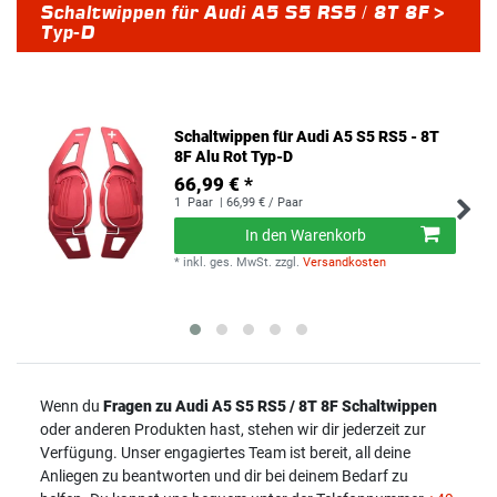
Schaltwippen für Audi A5 S5 RS5 / 8T 8F >
Typ-D
Schaltwippen für Audi A5 S5 RS5 - 8T
8F Alu Rot Typ-D
66,99 € *
1
Paar
| 66,99 € / Paar
In den Warenkorb
*
inkl. ges. MwSt.
zzgl.
Versandkosten
Wenn du
Fragen zu Audi
A5 S5 RS5 / 8T 8F
Schaltwippen
oder anderen Produkten hast, stehen wir dir jederzeit zur
Verfügung. Unser engagiertes Team ist bereit, all deine
Anliegen zu beantworten und dir bei deinem Bedarf zu