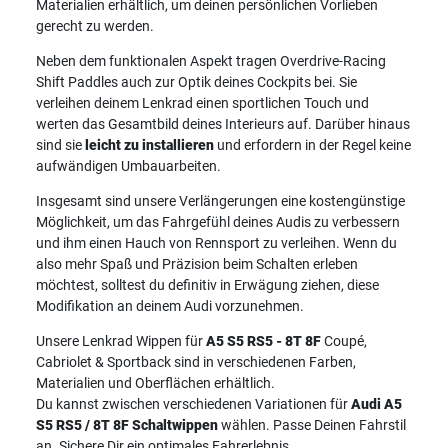
Materialien erhältlich, um deinen persönlichen Vorlieben
gerecht zu werden.
Neben dem funktionalen Aspekt tragen Overdrive-Racing
Shift Paddles auch zur Optik deines Cockpits bei. Sie
verleihen deinem Lenkrad einen sportlichen Touch und
werten das Gesamtbild deines Interieurs auf. Darüber hinaus
sind sie
leicht zu installieren
und erfordern in der Regel keine
aufwändigen Umbauarbeiten.
Insgesamt sind unsere Verlängerungen eine kostengünstige
Möglichkeit, um das Fahrgefühl deines Audis zu verbessern
und ihm einen Hauch von Rennsport zu verleihen. Wenn du
also mehr Spaß und Präzision beim Schalten erleben
möchtest, solltest du definitiv in Erwägung ziehen, diese
Modifikation an deinem Audi vorzunehmen.
Unsere Lenkrad Wippen für
A5 S5 RS5 - 8T 8F
Coupé,
Cabriolet & Sportback sind in verschiedenen Farben,
Materialien und Oberflächen erhältlich.
Du kannst zwischen verschiedenen Variationen für
Audi A5
S5 RS5 / 8T 8F Schaltwippen
wählen. Passe Deinen Fahrstil
an. Sichere Dir ein optimales Fahrerlebnis.