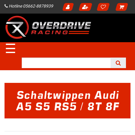
Hotline 05662-8878939
☰
Schaltwippen Audi
A5 S5 RS5 / 8T 8F